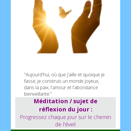
Votre second cadeau :
Avec les 3 outils
de votre kit subliminal, vous allez atteindre le
seuil de reprogrammation de votre
inconscient. Vos guides vous délivreront
alors vos nouvelles couleurs que vous
pourrez poser sur votre mandala à colorier.
"Aujourd'hui, où que j'aille et quoique je
fasse, je construis un monde joyeux,
dans la paix, l'amour et l'abondance
bienveillante."
Méditation / sujet de
réflexion du jour :
Progressez chaque jour sur le chemin
de l'éveil