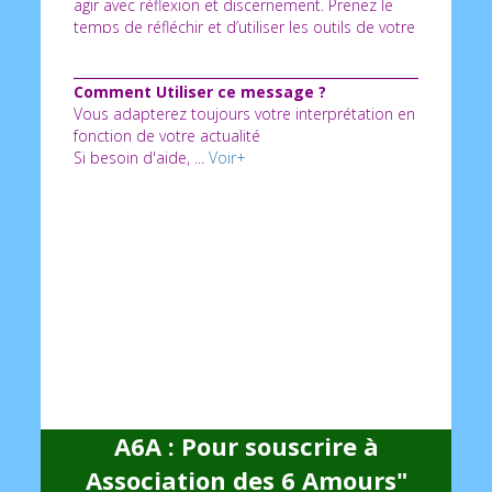
agir avec réflexion et discernement. Prenez le
temps de réfléchir et d’utiliser les outils de votre
espace cadeaux pour couper les liens négatifs
et provoquer le destin à votre avantage, puis,
Comment Utiliser ce message ?
dans quelques jours, tirez une autre carte pour
Vous adapterez toujours votre interprétation en
voir l’évolution de la situation.
fonction de votre actualité
Si besoin d'aide, ...
Voir+
A6A : Pour souscrire à
Association des 6 Amours"