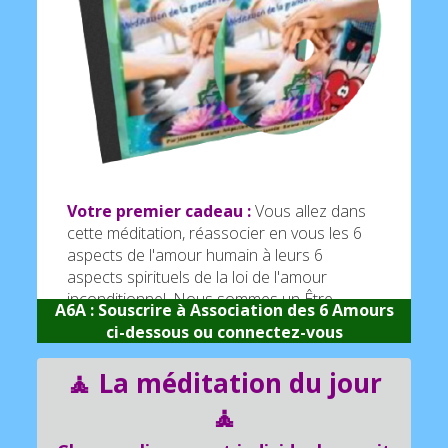
Votre premier cadeau :
Vous allez dans
cette méditation, réassocier en vous les 6
aspects de l'amour humain à leurs 6
aspects spirituels de la loi de l'amour
inconditionnel. Nous sommes un Être
A6A : Souscrire à Association des 6 Amours
spirituel dans une expérience physique.
ci-dessous ou
connectez-vous
l'âme..
Voir+
🧘 La méditation du jour
2ieme cadeau : Kit subliminal
+ mandala :
🧘
Niveau 2 de "La grande