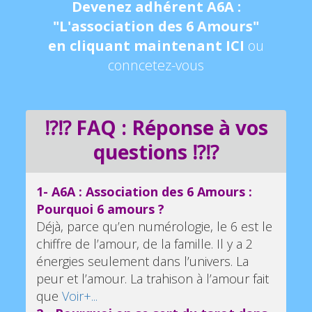
Devenez adhérent A6A :
"L'association des 6 Amours"
en cliquant maintenant ICI
ou
conncetez-vous
⁉️⁉️ FAQ : Réponse à vos
questions ⁉️⁉️
1- A6A : Association des 6 Amours :
Pourquoi 6 amours ?
Déjà, parce qu’en numérologie, le 6 est le
chiffre de l’amour, de la famille. Il y a 2
énergies seulement dans l’univers. La
peur et l’amour. La trahison à l’amour fait
que
Voir+...