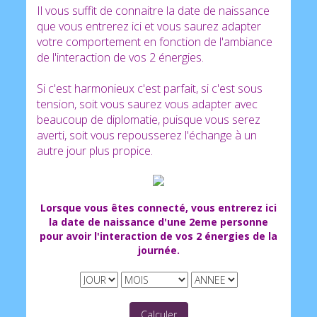
Il vous suffit de connaitre la date de naissance
que vous entrerez ici et vous saurez adapter
votre comportement en fonction de l'ambiance
de l'interaction de vos 2 énergies.
Si c'est harmonieux c'est parfait, si c'est sous
10% du CA/mois,
déduit de 5% de frais
tension, soit vous saurez vous adapter avec
bancaires, sont reversés aux associations.
Voir
beaucoup de diplomatie, puisque vous serez
les conditions
|
Voir les assos
averti, soit vous repousserez l'échange à un
autre jour plus propice.
- Distribution Juillet 2026 |
Bénéficiaires
- Evolution en réel :
Août 23.13 €
- Proposer une association :
Cliquez ICI
Lorsque vous êtes connecté, vous entrerez ici
la date de naissance d'une 2eme personne
pour avoir l'interaction de vos 2 énergies de la
100€ à 500€ par tirage
journée.
mensuel
:
: ▶️
Calculer