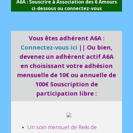
A6A : Souscrire à Association des 6 Amours
L'âme est venu en incarnnation pour évoluer au
ci-dessous ou
connectez-vous
travers de l'expérience physique. L'esprit
également est fait pour apprendre et évoluer.
Donnez-vous pour objectif de progresser
chaque jour dans la connaissance de ce qu'est
Vous êtes adhérent A6A :
venu chercher votre âme. Quelque soit vos
situations extérieures, l'important est de rester
Connectez-vous ici
|| Ou bien,
centré à votre Être spirituel. Vous pouvez vous
devenez un adhérent actif A6A
servir du message du jour comme sujet de...
en choisissant votre adhésion
Voir +...
mensuelle de 10€ ou annuelle de
100€
Souscription de
participation libre :
Un soin mensuel de Reiki de