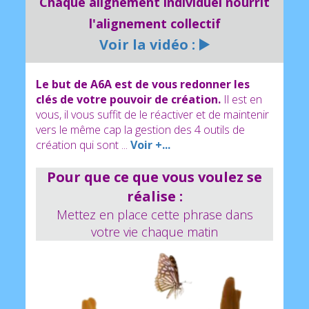
Chaque alignement individuel nourrit
réconciliation"
l'alignement collectif
Invitez 3 nouveaux amis à connaitre A6A
Voir la vidéo : ▶️
pour recevoir votre kit et son mandala. Vous
allez avec ce second cadeau atteindre le seuil
de reprogrammation inconsciente nécessaire à
Le but de A6A est de vous redonner les
la ...
Voir+
clés de votre pouvoir de création.
Il est en
vous, il vous suffit de le réactiver et de maintenir
vers le même cap la gestion des 4 outils de
création qui sont ...
Voir +...
Pour que ce que vous voulez se
réalise :
Mettez en place cette phrase dans
votre vie chaque matin