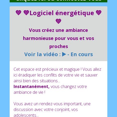
synchronisation, gratuit à distance :
PDF
d'explication
💚 💚Logiciel énergétique 💚
- Date du dernier soin :
05/08/2026
- Date du prochain soin
05/09/2026
💚
- J'accepte de recevoir le soin :
Cliquez ICI
Vous créez une ambiance
harmonieuse pour vous et vos
A6A : le soutien aux
proches
associations
: ▶️
Voir la vidéo : ▶️ - En cours
Cet espace est précieux et magique ! Vous allez
ici éradiquer les conflits de votre vie et sauver
ainsi bien des situations...
Instantanément,
vous changez votre
ambiance de vie !
Vous avez un rendez-vous important, une
discussion avec votre conjoint, vos
adolescents...