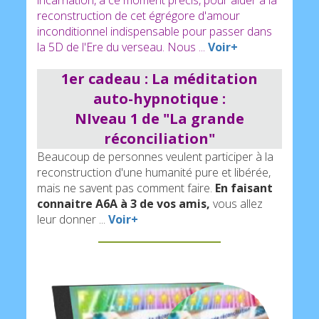
reconstruction de cet égrégore d'amour
inconditionnel indispensable pour passer dans
la 5D de l'Ere du verseau. Nous ...
Voir+
Message mensuel associé
1er cadeau : La méditation
Merci
de votre présence
auto-hypnotique :
Donnez vie à ce mesage :
NIveau 1 de "La grande
réconciliation"
« Au-delà de toute distraction, je me focalise
Beaucoup de personnes veulent participer à la
entièrement sur la réalisation de mon but. »
reconstruction d'une humanité pure et libérée,
mais ne savent pas comment faire.
En faisant
Comment faire vivre ce message ?
connaitre A6A à 3 de vos amis,
vous allez
leur donner ...
Voir+
Vous pouvez simplement le lire et poser la
carte en vue. Vous nourrissez ainsi cet
égrégore de lumière.
Dans l'idéal,
..
Voir +